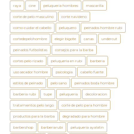
raya
cine
peluqueria hombres
mascarilla
corte de pelo masculino
corte navideno
como cuidar el cabello
peluquero
peinados hombre rubi
cortedepelohombre
elegir bigote
canas
undercut
peinados futbolistas
consejos para la barba
cortes pelo rizado
peluqueria en rubi
barberia
uso secador hombre
psicologia
cabello fuerte
estilos de peinado
pelo sano
peinados boda hombre
barberia rubi
tupe
peluqueria
decoloracion
tratamientos pelo largo
corte de pelo para hombre
productos para la barba
degradado para hombre
barbershop
barberiarubi
peluqueria ayalatin