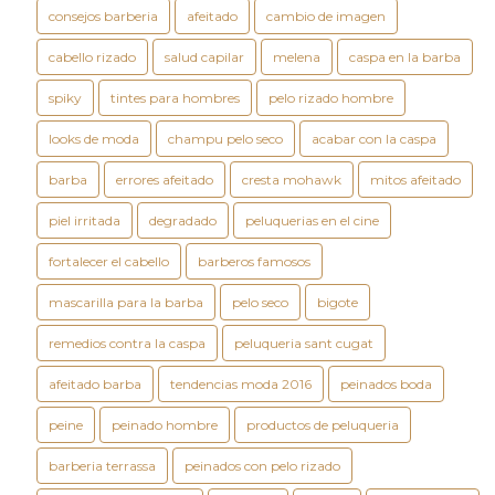
consejos barberia
afeitado
cambio de imagen
cabello rizado
salud capilar
melena
caspa en la barba
spiky
tintes para hombres
pelo rizado hombre
looks de moda
champu pelo seco
acabar con la caspa
barba
errores afeitado
cresta mohawk
mitos afeitado
piel irritada
degradado
peluquerias en el cine
fortalecer el cabello
barberos famosos
mascarilla para la barba
pelo seco
bigote
remedios contra la caspa
peluqueria sant cugat
afeitado barba
tendencias moda 2016
peinados boda
peine
peinado hombre
productos de peluqueria
barberia terrassa
peinados con pelo rizado