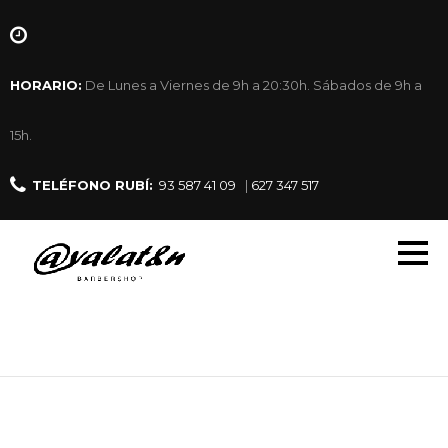
HORARIO:
De Lunes a Viernes de 9h a 20:30h. Sábados de 9h a
15h.
TELÉFONO RUBÍ:
93 587 41 09
|
627 347 517