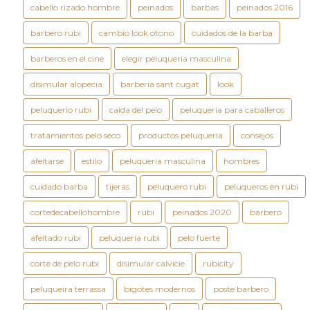
cabello rizado hombre
peinados
barbas
peinados 2016
barbero rubi
cambio look otono
cuidados de la barba
barberos en el cine
elegir peluqueria masculina
disimular alopecia
barberia sant cugat
look
peluquerio rubi
caida del pelo
peluqueria para caballeros
tratamientos pelo seco
productos peluqueria
consejos
afeitarse
estilo
peluqueria masculina
hombres
cuidado barba
tijeras
peluquero rubi
peluqueros en rubi
cortedecabellohombre
rubi
peinados 2020
barbero
afeitado rubi
peluqueria rubi
pelo fuerte
corte de pelo rubi
disimular calvicie
rubicity
peluqueira terrassa
bigotes modernos
poste barbero