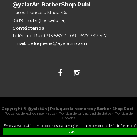
@yalat&n BarberShop Rubí
Paseo Francesc Macià 46.
08191 Rubí (Barcelona)
Contáctanos
Teléfono Rubí:
93 587 41 09
-
627 347 517
Email:
peluqueria@ayalatin.com
Facebook
Instagram
Copyright © @yalat&n | Peluquería hombres y Barber Shop Rubí
-
Todos los derechos reservados -
Política de privacidad de datos
-
Política de
Cookies
En esta web utilizamos cookies para mejorar su experiencia.
Más informació
OK