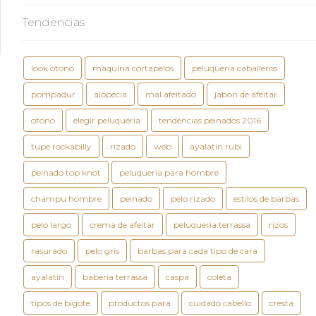
Tendencias
look otono
maquina cortapelos
peluqueria caballeros
pompadur
alopecia
mal afeitado
jabon de afeitar
otono
elegir peluqueria
tendencias peinados 2016
tupe rockabilly
rizado
web
ayalatin rubi
peinado top knot
peluqueria para hombre
champu hombre
peinado
pelo rizado
estilos de barbas
pelo largo
crema de afeitar
peluqueria terrassa
rizos
rasurado
pelo gris
barbas para cada tipo de cara
ayalatin
baberia terrassa
caspa
coleta
tipos de bigote
productos para
cuidado cabello
cresta