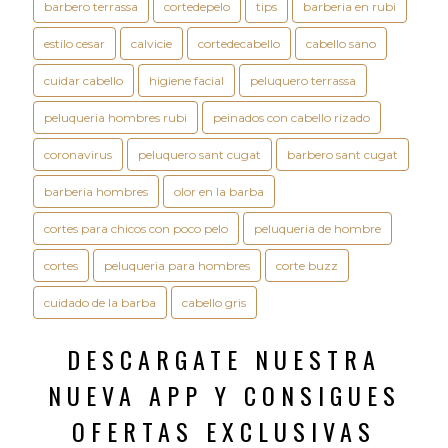
barbero terrassa
cortedepelo
tips
barberia en rubi
estilo cesar
calvicie
cortedecabello
cabello sano
cuidar cabello
higiene facial
peluquero terrassa
peluqueria hombres rubi
peinados con cabello rizado
coronavirus
peluquero sant cugat
barbero sant cugat
barberia hombres
olor en la barba
cortes para chicos con poco pelo
peluqueria de hombre
cortes
peluqueria para hombres
corte buzz
cuidado de la barba
cabello gris
DESCARGATE NUESTRA
NUEVA APP Y CONSIGUES
OFERTAS EXCLUSIVAS